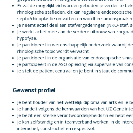
Er zal de mogelijkheid worden geboden je verder te bek
rhinologische stafleden, dit kan reguliere endoscopisc
septo/rhinoplastie omvatten en wordt in samenspraak me
Je neemt actief deel aan stafvergaderingen (NKO-staf, s
Je werkt actief mee aan de verdere uitbouw van zorgpad
hypofyse.
Je participeert in wetenschappelijk onderzoek waarbij d
rhinologische topic wordt verwacht.
Je participeert in de organisatie van endoscopische sinu
Je participeert in de ASO opleiding via supervisie van co
Je stelt de patiënt centraal en je bent in staat de comm
Gewenst profiel
Je bent houder van het wettelijk diploma van arts en je 
Je handelt volgens de kernwaarden van het UZ Gent: inte
Je bezit een sterke verantwoordelijkheidszin en hebt een
Je kan zelfstandig en in teamverband werken, in de interd
interactief, constructief en respectvol.