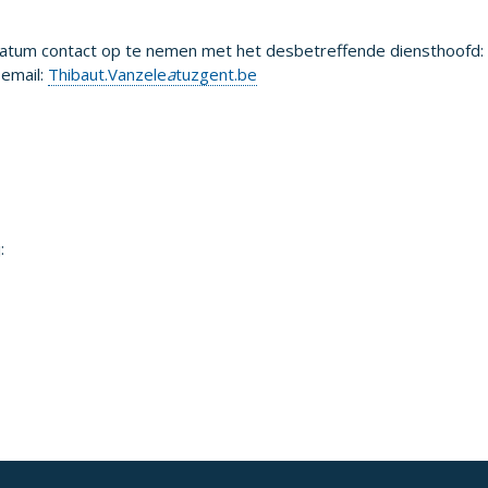
sdatum contact op te nemen met het desbetreffende diensthoofd:
 email:
Thibaut.Vanzele
a
tuzgent.be
: