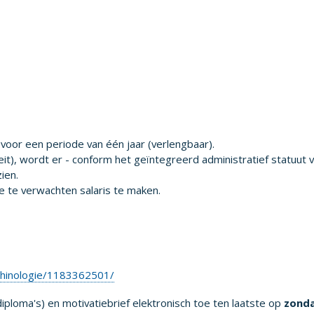
 voor een periode van één jaar (verlengbaar).
it), wordt er - conform het geïntegreerd administratief statuut 
ien.
e te verwachten salaris te maken.
-Rhinologie/1183362501/
diploma's) en motivatiebrief elektronisch toe ten laatste op
zond