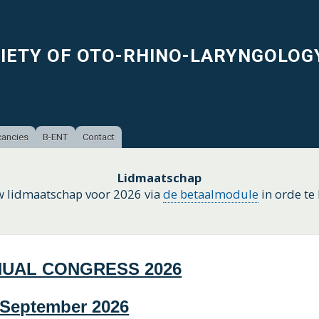
Skip
to
main
CIETY OF OTO-RHINO-LARYNGOLOG
content
ancies
B-ENT
Contact
Lidmaatschap
w lidmaatschap voor 2026 via
de betaalmodule
in orde te
NUAL CONGRESS 2026
5 September 2026