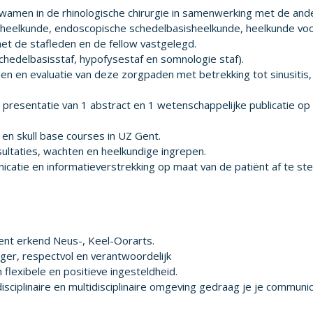
wamen in de rhinologische chirurgie in samenwerking met de and
he heelkunde, endoscopische schedelbasisheelkunde, heelkunde vo
t de stafleden en de fellow vastgelegd.
chedelbasisstaf, hypofysestaf en somnologie staf).
en en evaluatie van deze zorgpaden met betrekking tot sinusitis
e presentatie van 1 abstract en 1 wetenschappelijke publicatie op
s en skull base courses in UZ Gent.
nsultaties, wachten en heelkundige ingrepen.
unicatie en informatieverstrekking op maat van de patiënt af te s
bent erkend Neus-, Keel-Oorarts.
ger, respectvol en verantwoordelijk
 flexibele en positieve ingesteldheid.
isciplinaire en multidisciplinaire omgeving gedraag je je communic