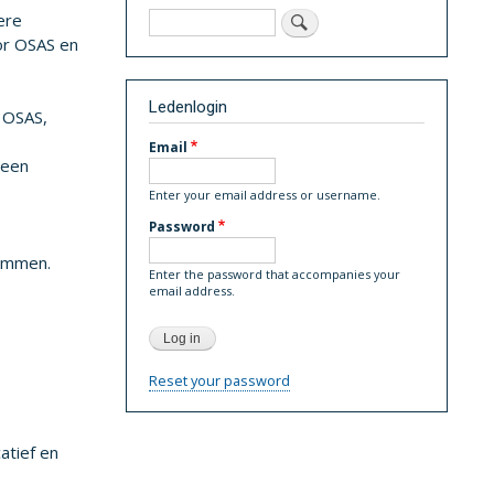
Search
ere
or OSAS en
Ledenlogin
, OSAS,
Email
 een
Enter your email address or username.
Password
temmen.
Enter the password that accompanies your
email address.
Reset your password
atief en