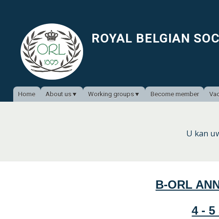
ROYAL BELGIAN SO
Home
About us
Working groups
Become member
Vac
U kan u
B-ORL AN
4 - 