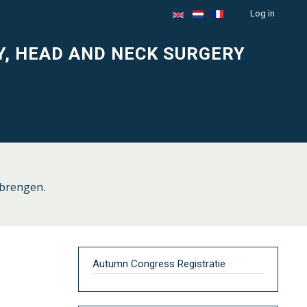
Log in
Menu
du
Y, HEAD AND NECK SURGERY
compte
de
l'utilisateur
 brengen.
Autumn Congress Registratie