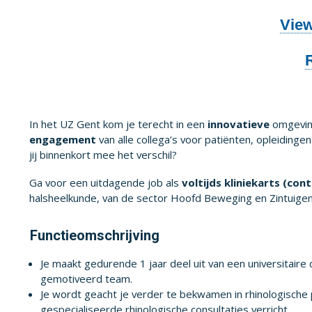
Vie
In het UZ Gent kom je terecht in een
innovatieve
omgevin
engagement
van alle collega’s voor patiënten, opleidin
jij binnenkort mee het verschil?
Ga voor een uitdagende job als
voltijds kliniekarts (con
halsheelkunde, van de sector Hoofd Beweging en Zintuigen.
Functieomschrijving
Je maakt gedurende 1 jaar deel uit van een universitair
gemotiveerd team.
Je wordt geacht je verder te bekwamen in rhinologisch
gespecialiseerde rhinologische consultaties verricht.