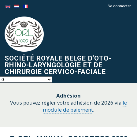
Aller
Se connecter
Menu
au
du
contenu
compte
principal
de
l'utilisateur
SOCIÉTÉ ROYALE BELGE D'OTO-
RHINO-LARYNGOLOGIE ET DE
CHIRURGIE CERVICO-FACIALE
Adhésion
Vous pouvez régler votre adhésion de 2026 via
le
module de paiement
.