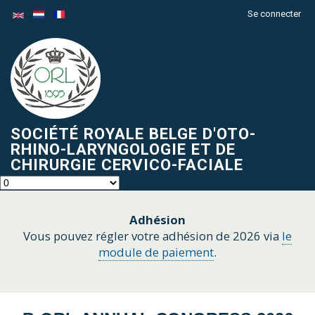
Aller
Se connecter
Menu
au
du
contenu
compte
principal
de
l'utilisateur
SOCIÉTÉ ROYALE BELGE D'OTO-
RHINO-LARYNGOLOGIE ET DE
CHIRURGIE CERVICO-FACIALE
Adhésion
Vous pouvez régler votre adhésion de 2026 via
le
module de paiement
.