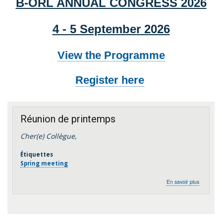
B-ORL ANNUAL CONGRESS 2026
4 - 5 September 2026
View the Programme
Register here
Réunion de printemps
Cher(e) Collègue,
Étiquettes
Spring meeting
sur
En savoir plus
Réunion
de
printemp